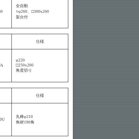
全自動
60
○φ260、□300x260
架台付
仕様
φ220
□250x200
FA
角度切り
仕様
丸棒φ210
10U
角材190角