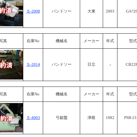
Ｓ-2008
バンドソー
大東
2003
GA?2
写真
在庫No
機械名
メーカー
年式
型式
-
Ｓ-2014
バンドソー
日立
CB22
写真
在庫No
機械名
メーカー
年式
型式
Ｓ-4003
弓鋸盤
津根
1982
PSB-2