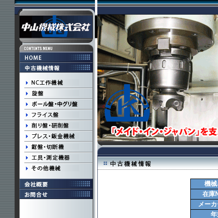
機械
在庫N
メーカ
年